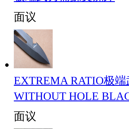
面议
EXTREMA RATIO极
WITHOUT HOLE B
面议