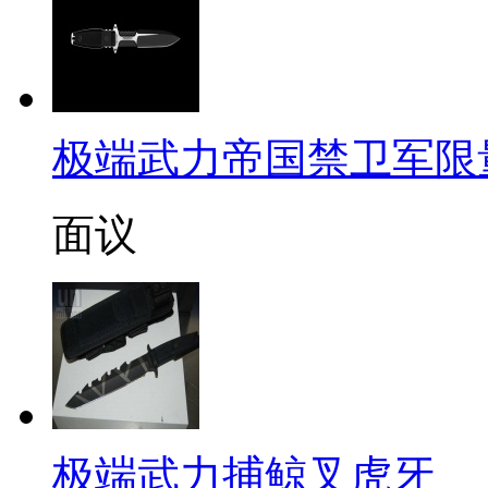
极端武力帝国禁卫军限
面议
极端武力捕鲸叉虎牙