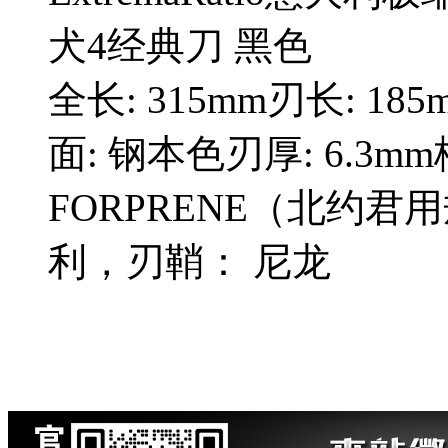
犬4经典刀 黑色
全长: 315mm刃长: 185
面: 钢本色刃厚: 6.3mm
FORPRENE（北约君用
利，刃鞘： 尼龙