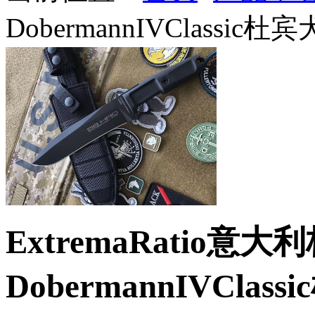
DobermannIVClassic
ExtremaRatio意
DobermannIVCla