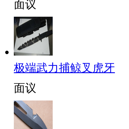
面议
极端武力捕鲸叉虎牙
面议