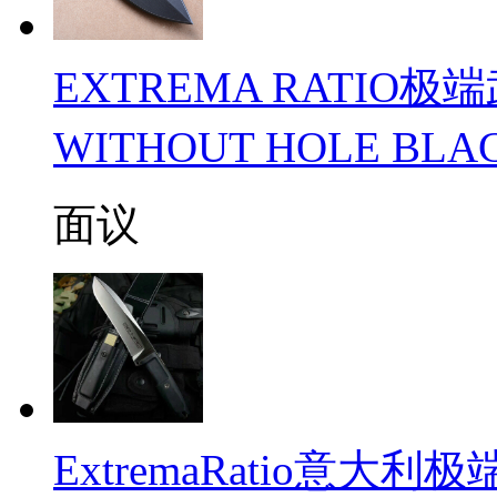
EXTREMA RATIO极
WITHOUT HOLE B
面议
ExtremaRatio意大利