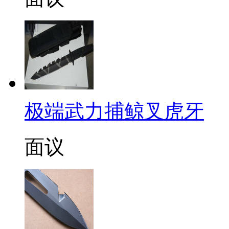
极端武力捕鲸叉虎牙
面议