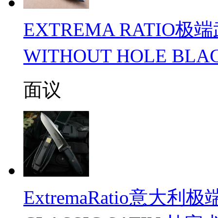
EXTREMA RATIO极
WITHOUT HOLE B
面议
ExtremaRatio意大利