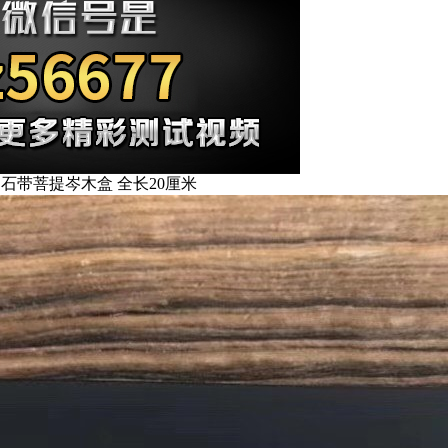
级磨刀石带菩提岑木盒 全长20厘米