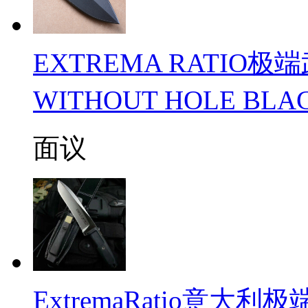
EXTREMA RATIO极
WITHOUT HOLE B
面议
ExtremaRatio意大利