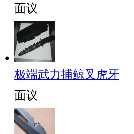
面议
极端武力捕鲸叉虎牙
面议