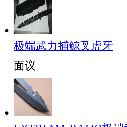
极端武力捕鲸叉虎牙
面议