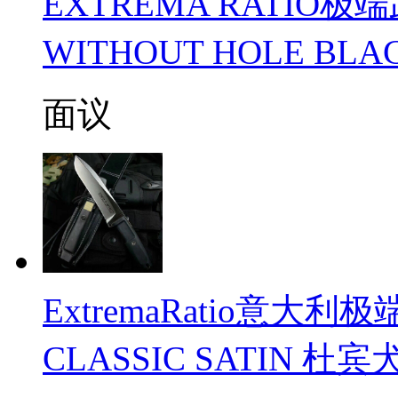
EXTREMA RATIO极
WITHOUT HOLE B
面议
ExtremaRatio意大利
CLASSIC SATIN 杜