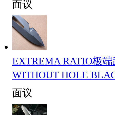
面议
EXTREMA RATIO极
WITHOUT HOLE B
面议