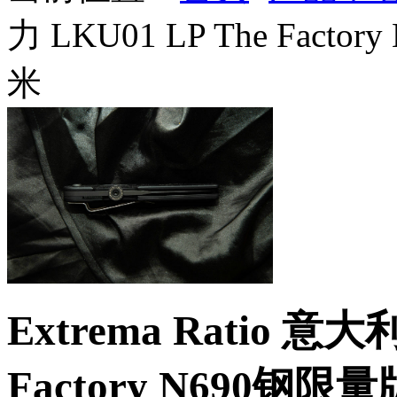
力 LKU01 LP The Fac
米
Extrema Ratio 意
Factory N690钢限