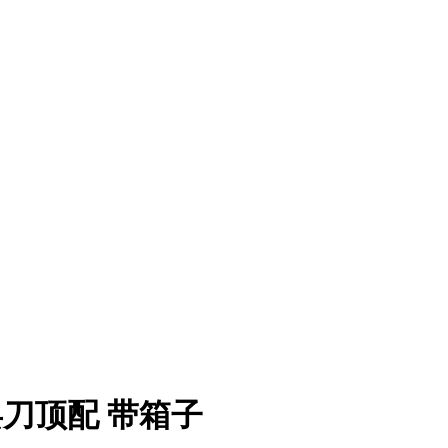
伞兵刀顶配 带箱子