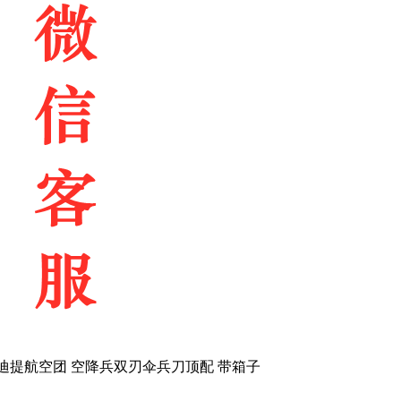
D.R.A 阿迪提航空团 空降兵双刃伞兵刀顶配 带箱子