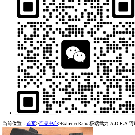
当前位置：
首页
>
产品中心
>
Extrema Ratio 极端武力 A.