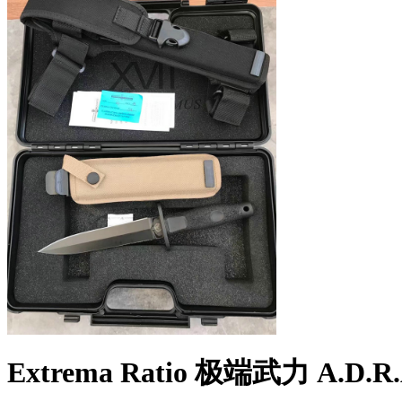
Extrema Ratio 极端武力 